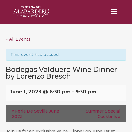
« All Events
This event has passed.
Bodegas Valduero Wine Dinner
by Lorenzo Breschi
June 1, 2023 @ 6:30 pm
-
9:30 pm
«
Feria De Sevilla June
Summer Special
2023
Cocktails
»
Join us for an exclusive Wine Dinner on June 1st at