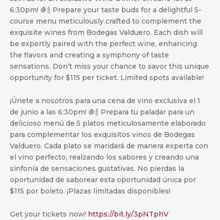
6:30pm! 🍇🍾 Prepare your taste buds for a delightful 5-
course menu meticulously crafted to complement the
exquisite wines from Bodegas Valduero. Each dish will
be expertly paired with the perfect wine, enhancing
the flavors and creating a symphony of taste
sensations. Don’t miss your chance to savor this unique
opportunity for $115 per ticket. Limited spots available!
¡Únete a nosotros para una cena de vino exclusiva el 1
de junio a las 6:30pm! 🍇🍾 Prepara tu paladar para un
delicioso menú de 5 platos meticulosamente elaborado
para complementar los exquisitos vinos de Bodegas
Valduero. Cada plato se maridará de manera experta con
el vino perfecto, realzando los sabores y creando una
sinfonía de sensaciones gustativas. No pierdas la
oportunidad de saborear esta oportunidad única por
$115 por boleto. ¡Plazas limitadas disponibles!
Get your tickets now!
https://bit.ly/3pNTphV